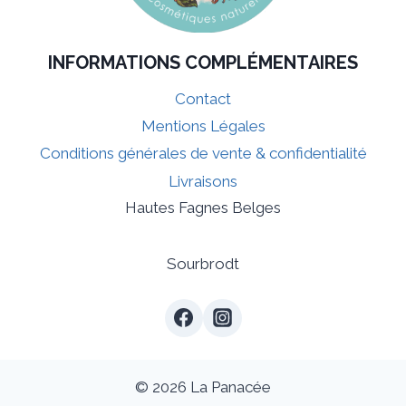
sur
la
page
INFORMATIONS COMPLÉMENTAIRES
du
Contact
produit
Mentions Légales
Conditions générales de vente & confidentialité
Livraisons
Hautes Fagnes Belges
Sourbrodt
© 2026 La Panacée