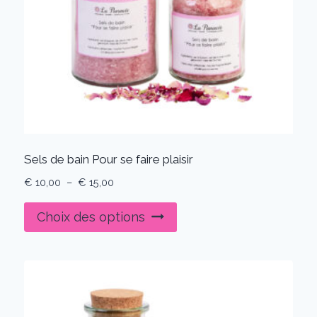
Sels de bain Pour se faire plaisir
Plage
€
10,00
–
€
15,00
de
Ce
prix :
Choix des options
produit
€ 10,00
à
a
€ 15,00
plusieurs
variations.
Les