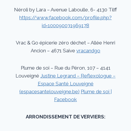
Néroli by Lara – Avenue Laboulle, 6- 4130 Tilff
https://www.facebook.com/profile.php?
id=100090031969178
Vrac & Go épicerie zéro déchet – Allée Henri
Ancion – 4671 Saive
vracandgo
Plume de soi – Rue du Péron, 107 – 4141
Louveigné
Justine Legrand – Reflexologue –
Espace Santé Louveigné
(espacesantelouveigne.be)
Plume de soi |
Facebook
ARRONDISSEMENT DE VERVIERS: