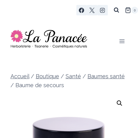
Aller
0
au
contenu
Accueil
/
Boutique
/
Santé
/
Baumes santé
/
Baume de secours