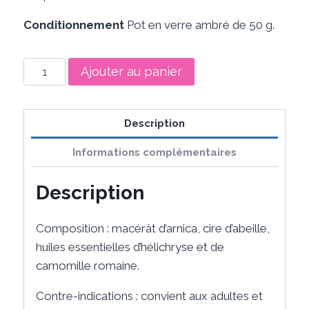
Conditionnement
Pot en verre ambré de 50 g.
quantité
Ajouter au panier
de
Baume
de
Description
secours
Informations complémentaires
Description
Composition : macérât d’arnica, cire d’abeille,
huiles essentielles d’hélichryse et de
camomille romaine.
Contre-indications : convient aux adultes et