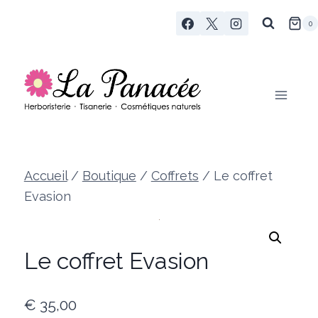
Aller
0
au
contenu
Accueil
/
Boutique
/
Coffrets
/
Le coffret
Evasion
Le coffret Evasion
€
35,00