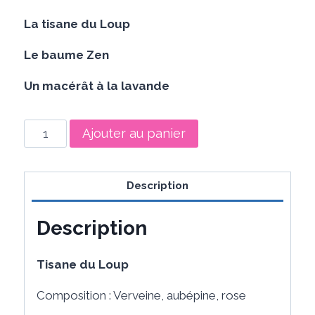
La tisane du Loup
Le baume Zen
Un macérât à la lavande
quantité
Ajouter au panier
de
Le
coffret
Description
Evasion
Description
Tisane du Loup
Composition : Verveine, aubépine, rose