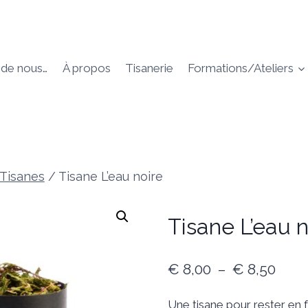
 de nous…
À propos
Tisanerie
Formations/Ateliers
Tisanes
/
Tisane L’eau noire
Tisane L’eau n
Plag
€
8,00
–
€
8,50
de
Une tisane pour rester en