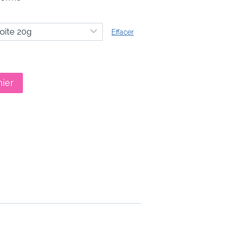
00
Effacer
50
nier