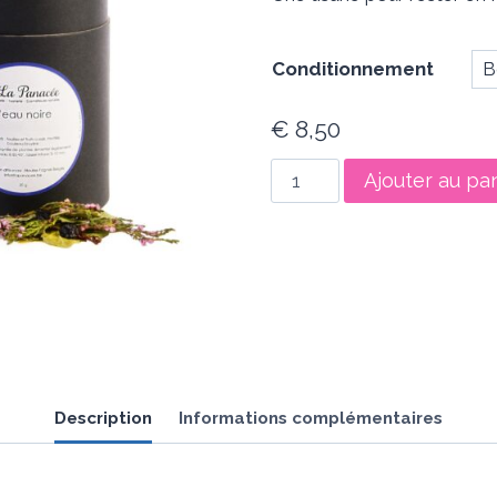
prix :
€ 8,
Conditionnement
à
€ 8,
€
8,50
quantité
Ajouter au pa
de
Tisane
L'eau
noire
Description
Informations complémentaires