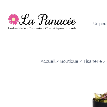
Aller
au
contenu
Un peu
Accueil
/
Boutique
/
Tisanerie
/