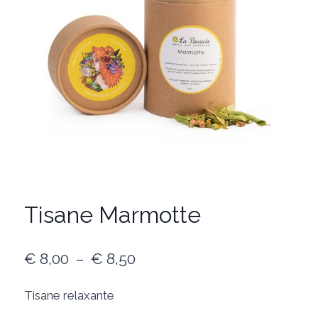
Tisane Marmotte
Plage
€
8,00
–
€
8,50
de
Tisane relaxante
prix :