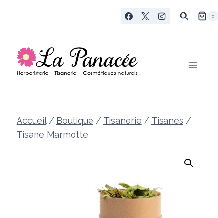
Aller
0
au
contenu
Accueil
/
Boutique
/
Tisanerie
/
Tisanes
/
Tisane Marmotte