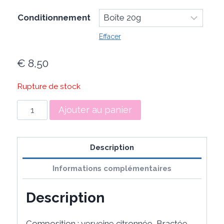
€ 8,00
Conditionnement
à
Effacer
€ 8,50
€
8,50
Rupture de stock
quantité
Ajouter au panier
de
Tisane
Marmotte
Description
Informations complémentaires
Description
Composition : verveine citronnée, Bractée