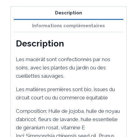
Sérum
Bonne
Description
Mine
Informations complémentaires
Description
Les macérât sont confectionnés par nos
soins, avec les plantes du jardin ou des
cueillettes sauvages.
Les matières premières sont bio, issues du
circuit court ou du commerce équitable
Composition: Huile de jojoba, huile de noyau
d’abricot, fleurs de lavande, huile essentielle
de géranium rosat, vitamine E
Inci: Simmondsia chinensis seed oil, Prunus