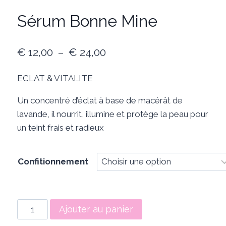
Sérum Bonne Mine
Plage
€
12,00
–
€
24,00
de
ECLAT & VITALITE
prix :
Un concentré d’éclat à base de macérât de
€ 12,00
lavande, il nourrit, illumine et protège la peau pour
à
un teint frais et radieux
€ 24,00
Confitionnement
quantité
Ajouter au panier
de