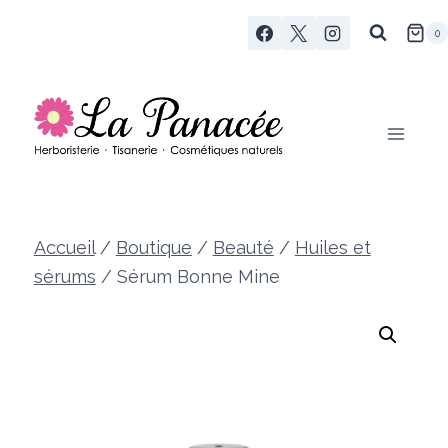
Aller
0
au
contenu
Accueil
/
Boutique
/
Beauté
/
Huiles et
sérums
/
Sérum Bonne Mine