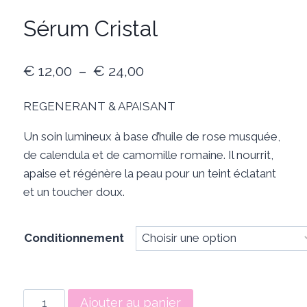
Sérum Cristal
Plage
€
12,00
–
€
24,00
de
REGENERANT & APAISANT
prix :
Un soin lumineux à base d’huile de rose musquée,
€ 12,00
de calendula et de camomille romaine. Il nourrit,
à
apaise et régénère la peau pour un teint éclatant
€ 24,00
et un toucher doux.
Conditionnement
quantité
Ajouter au panier