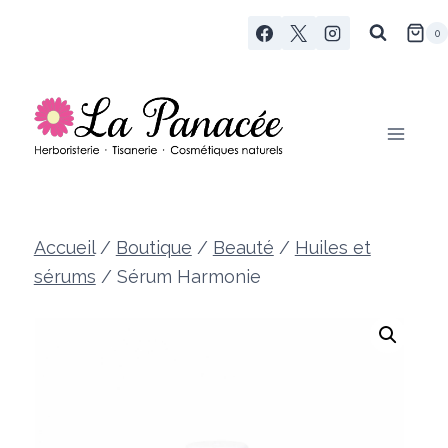
Aller
0
au
contenu
Accueil
/
Boutique
/
Beauté
/
Huiles et
sérums
/
Sérum Harmonie