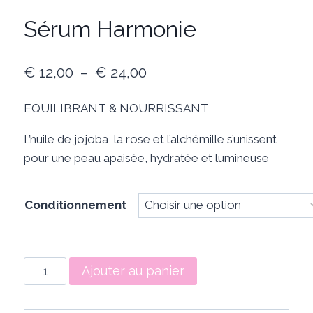
Sérum Harmonie
Plage
€
12,00
–
€
24,00
de
EQUILIBRANT & NOURRISSANT
prix :
L’huile de jojoba, la rose et l’alchémille s’unissent
€ 12,00
pour une peau apaisée, hydratée et lumineuse
à
€ 24,00
Conditionnement
quantité
Ajouter au panier
de
Sérum