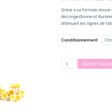
pri
Grâce à sa formule douce et
€ 
décongestionne et illumine
à
atténuant les signes de fat
€ 
Conditionnement
quantité
Ajouter au pa
de
Sérum
Lueur