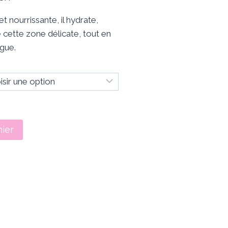
x :
 nourrissante, il hydrate,
12,00
 cette zone délicate, tout en
igue.
24,00
nier