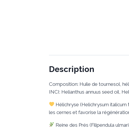
Description
Composition: Huile de tournesol, héli
INCI: Helianthus annuus seed oil, Hel
Hélichryse (Helichrysum italicum f
les cernes et favorise la régénératio
Reine des Prés (Filipendula ulmari