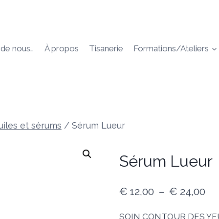
 de nous…
À propos
Tisanerie
Formations/Ateliers
uiles et sérums
/
Sérum Lueur
Sérum Lueur
Pl
€
12,00
–
€
24,00
de
SOIN CONTOUR DES YE