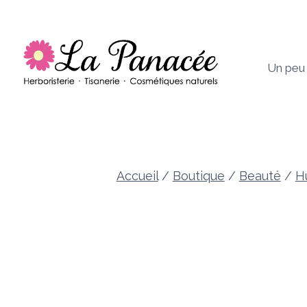
Aller
au
contenu
Un peu
Accueil
/
Boutique
/
Beauté
/
H